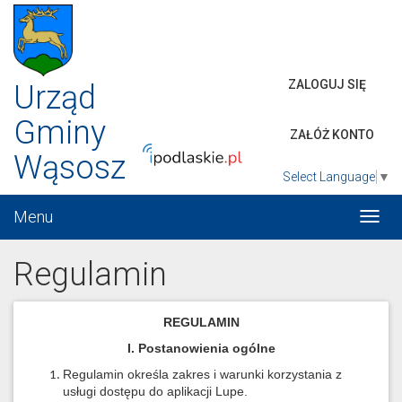
ZALOGUJ SIĘ
Urząd
Gminy
ZAŁÓŻ KONTO
Wąsosz
Select Language
▼
Menu
Włąc
menu
Regulamin
REGULAMIN
I. Postanowienia ogólne
Regulamin określa zakres i warunki korzystania z
usługi dostępu do aplikacji Lupe.